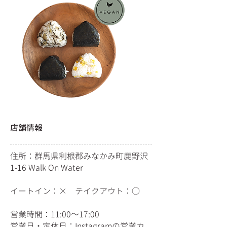
店舗情報
住所：群馬県利根郡みなかみ町鹿野沢
1-16 Walk On Water
イートイン：× テイクアウト：○
営業時間：11:00～17:00
​営業日・定休日：
Instagram
の営業カ