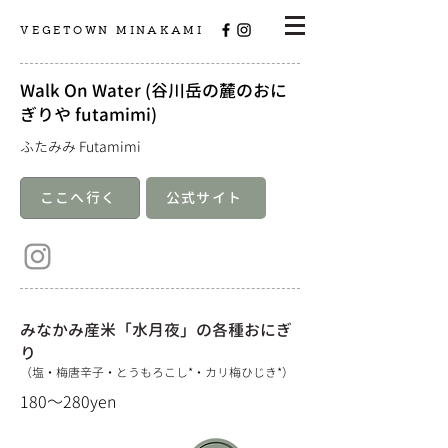
VEGETOWN MINAKAMI
Walk On Water (谷川岳の麓のおに
ぎりや futamimi)
​ふたみみ Futamimi
ここへ行く
公式サイト
みなかみ産米「水月夜」の各種おにぎ
り
（塩・梅唐辛子・とうもろこし*・カリ梅ひじき*）
180～280yen