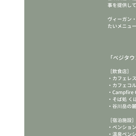
事を提供し
​ヴィーガン
たいメニュ
「ベジタウ
［飲食店］
・カフェレ
・カフェコ
・Campfire G
・そば処 く
・谷川岳の麓の
［宿泊施設
・ペンション
・温泉ペン