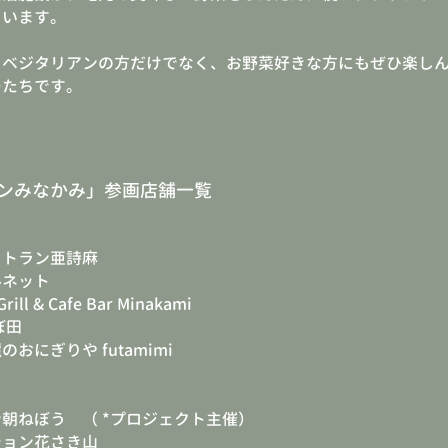
ています。
・ベジタリアンの方だけでなく、お野菜好きな方にもぜひ楽し
ーたちです。
ンみなかみ」参画店舗一覧
ストラン亜詩麻
ルネット
rill & Cafe Bar Minakami
ぼ田
おにぎりや futamimi
］
朝ねぼう （ *プロジェクト主催）
ション花さき山