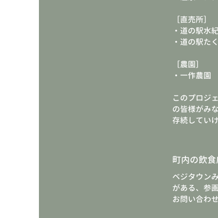
［直売所］
・道の駅水
・道の駅た
［農園］
​・一作農園
このプロジ
の皆様がみ
存続してい
町内の飲食
​ベジタウン
がある、参
お問い合わ